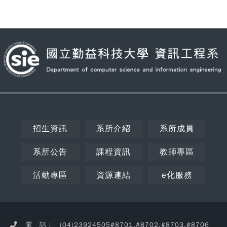
招生資訊
系所介紹
系所成員
系所公告
課程資訊
教師專區
活動專區
資源連結
e化服務
Copy
© 2
NC
CSIE
電 話：
(04)23924505#8701,#8702,#8703,#8706