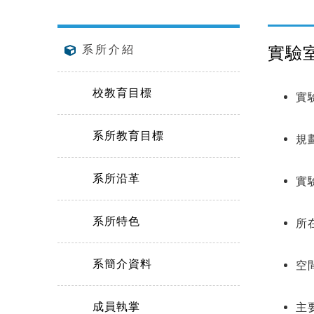
實驗
系所介紹
校教育目標
實
系所教育目標
規
系所沿革
實
系所特色
所
系簡介資料
空
成員執掌
主