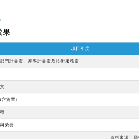
成果
項目年度
部門計畫案、產學計畫案及技術服務案
文
(含篇章)
種
與榮譽
資料來源：勤