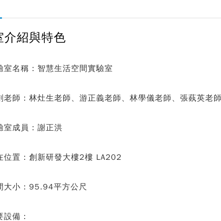
室介紹與特色
驗室名稱：智慧生活空間實驗室
劃老師：林灶生老師、游正義老師、林學儀老師、張蓺英老
驗室成員：謝正洪
在位置：創新研發大樓2樓 LA202
間大小：95.94平方公尺
要設備：