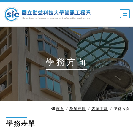
學務方面
首頁
/
教師專區
/
表單下載
/ 學務方面
學務表單