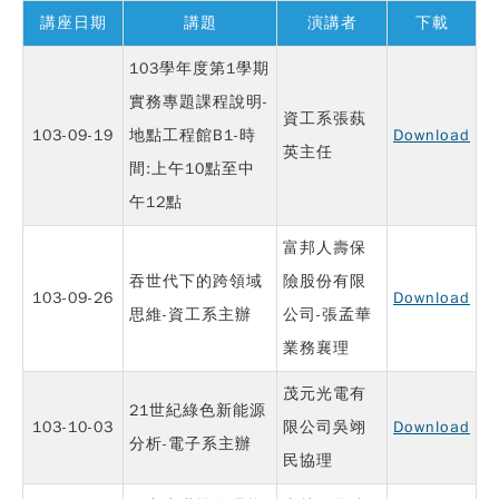
講座日期
講題
演講者
下載
103學年度第1學期
實務專題課程說明-
資工系張蓺
103-09-19
地點工程館B1-時
Download
英主任
間:上午10點至中
午12點
富邦人壽保
吞世代下的跨領域
險股份有限
103-09-26
Download
思維-資工系主辦
公司-張孟華
業務襄理
茂元光電有
21世紀綠色新能源
103-10-03
限公司吳翊
Download
分析-電子系主辦
民協理