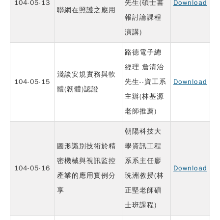
104-05-13
先生(碩士書
Download
聯網在照護之應用
報討論課程
演講)
路德電子總
經理 詹清治
淺談安規實務與軟
104-05-15
先生--資工系
Download
體(韌體)認證
主辦(林基源
老師推薦)
朝陽科技大
圖形識別技術於精
學資訊工程
密機械與視訊監控
系系主任廖
104-05-16
Download
產業的應用實例分
珗洲教授(林
享
正堅老師碩
士班課程)