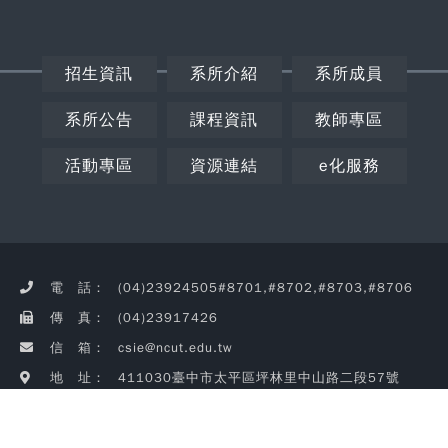
招生資訊
系所介紹
系所成員
系所公告
課程資訊
教師專區
活動專區
資源連結
e化服務
Copy
© 2
NC
CSIE
電 話：
(04)23924505#8701,#8702,#8703,#8706
Rig
Rese
傳 真：
(04)23917426
瀏覽
信 箱：
csie@ncut.edu.tw
404
地 址：
411030臺中市太平區坪林里中山路二段57號
Copyright © 2026 NCUT CSIE All Rights Reserved.
瀏覽人次 : 4045349