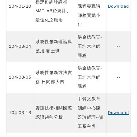
務技術訓練課程-
104-01-20
課程專職講
Download
MATLAB於統計、
師賴寶妮小
最佳化之應用
姐
洪金標教官-
系統性創新理論與
104-03-04
王圳木老師
--
應用-碩士班
課程
洪金標教官-
系統性創新方法實
104-03-05
王圳木老師
--
務-日間部大四
課程
甲骨文教育
資訊技術相關國際
訓練中心陳
104-03-13
Download
認證趨勢分析
盈珍經理--資
工系主辦