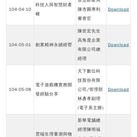
智慧財產局
科技人與智慧財產
104-04-10
陳杏圓專利
Download
權
審查官
陳世宏先生
高角度企業
104-05-01
創業精神永續經營
Download
有限公司總
經理
天下數位科
技股份有限
電子遊戲機實務開
104-05-08
公司/管理部
Download
發經驗分享
林彥孝副理
(電子系主辦)
新華電腦總
經理陳明福
雲端生理量測與物