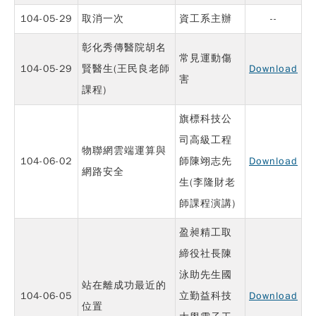
104-05-29
取消一次
資工系主辦
--
彰化秀傳醫院胡名
常見運動傷
104-05-29
賢醫生(王民良老師
Download
害
課程)
旗標科技公
司高級工程
物聯網雲端運算與
104-06-02
師陳翊志先
Download
網路安全
生(李隆財老
師課程演講)
盈昶精工取
締役社長陳
泳助先生國
站在離成功最近的
104-06-05
立勤益科技
Download
位置