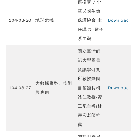
蔡松霖 / 中
華民國生命
104-03-20
地球危機
保護協會 主
Download
任講師--電子
系主辦
國立臺灣師
範大學圖書
資訊學研究
所教授兼圖
大數據趨勢、技術
104-03-27
書館館長柯
Download
與應用
皓仁教授-資
工系主辦(林
宗宏老師推
薦)