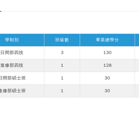
學制別
班級數
畢業總學分
日間部四技
3
130
進修部四技
1
128
日間部碩士班
1
30
進修部碩士班
1
30