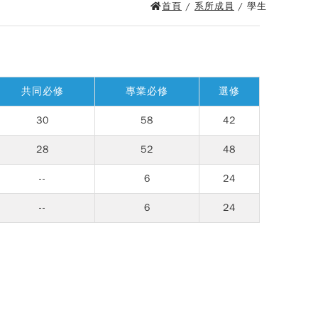
首頁
/
系所成員
/ 學生
共同必修
專業必修
選修
30
58
42
28
52
48
--
6
24
--
6
24