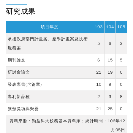
研究成果
項目年度
103
104
105
承接政府部門計畫案、產學計畫案及技術
5
6
3
服務案
期刊論文
6
15
5
研討會論文
21
19
0
發表專書(含篇章)
10
9
0
專利新品種
2
3
8
獲頒獎項與榮譽
21
25
0
資料來源：勤益科大校務基本資料庫；統計時間：106年12
月05日