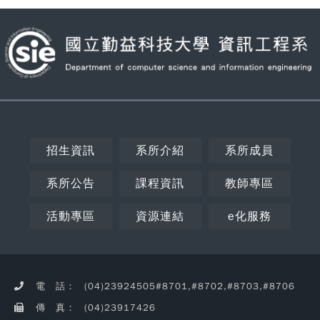
招生資訊
系所介紹
系所成員
系所公告
課程資訊
教師專區
活動專區
資源連結
e化服務
Copy
© 2
NC
CSIE
電 話：
(04)23924505#8701,#8702,#8703,#8706
Rig
Rese
傳 真：
(04)23917426
瀏覽