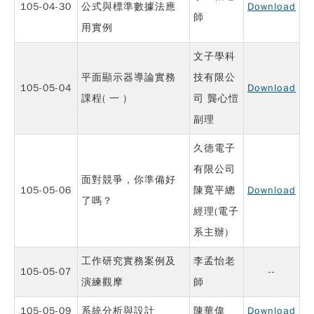
105-04-30
公式與標準數據法應
Download
師
用實例
文子學科
平面顯示器導論實務
技有限公
105-05-04
Download
課程( 一 )
司 龔心愷
副理
久德電子
有限公司
面對競爭，你準備好
105-05-06
陳寬平總
Download
了嗎？
經理(電子
系主辦)
工作研究實務案例及
李孟怡老
105-05-07
--
演練觀摩
師
105-05-09
系統分析與設計
陳華偉
Download