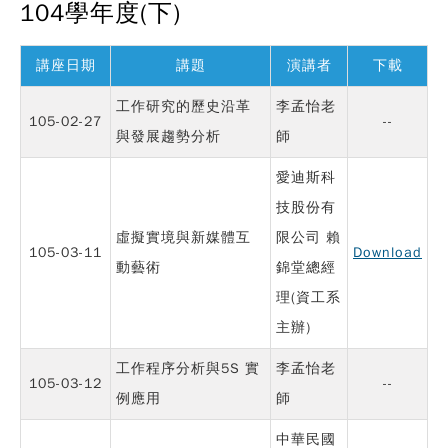
104學年度(下)
講座日期
講題
演講者
下載
工作研究的歷史沿革
李孟怡老
105-02-27
--
與發展趨勢分析
師
愛迪斯科
技股份有
虛擬實境與新媒體互
限公司 賴
105-03-11
Download
動藝術
錦堂總經
理(資工系
主辦)
工作程序分析與5S 實
李孟怡老
105-03-12
--
例應用
師
中華民國