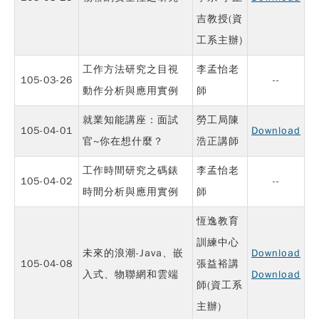
吉教授(資
工系主辦)
工作方法研究之目視
李孟怡老
105-03-26
--
動作分析與應用實例
師
就業知能講座：面試
勞工局陳
105-04-01
Download
官~你在想什麼？
浩正講師
工作時間研究之碼錶
李孟怡老
105-04-02
--
時間分析與應用實例
師
恆逸教育
訓練中心
未來的浪潮-Java、嵌
Download
105-04-08
張益裕講
入式、物聯網和雲端
Download
師(資工系
主辦)