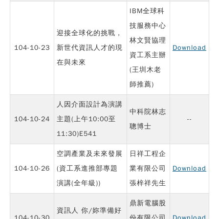
IBM全球科
技服務中心
迎接全球化的挑戰，
林文賢協理
104-10-23
新世代資訊人才的現
Download
資工系主辦
在與未來
(王圳木老
師推薦)
人因介面設計為演講
中科院林志
104-10-24
主題(上午10:00至
--
聰博士
11:30)E541
空調產業及未來發展
日祥工程企
104-10-26
(資工系進推部專題
業有限公司
Download
演講(全年級))
張梓祥先生
鼎新電腦股
資訊人 你/妳準備好
104-10-30
份有限公司
Download