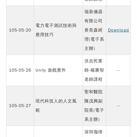
瑞新儀器
有限公司
電力電子測試技術與
105-05-20
黃長森經
Download
應用技巧
理(電子系
主辦)
洪吉民業
105-05-26
Unity 遊戲實作
師-楊勝智
--
老師課程
聖和醫院
現代科技人的人文風
陳戊興副
105-05-27
--
範
院長(電子
系主辦)
深圳珈瑋