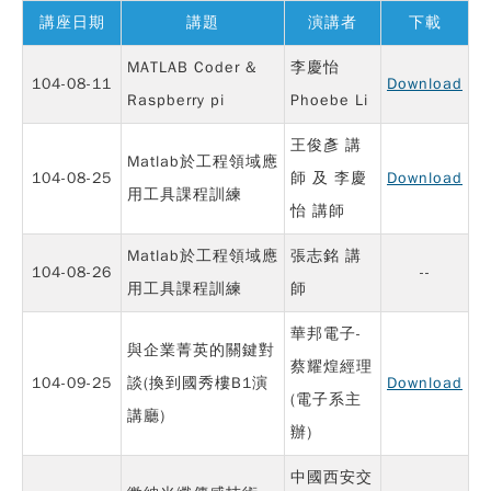
講座日期
講題
演講者
下載
MATLAB Coder &
李慶怡
104-08-11
Download
Raspberry pi
Phoebe Li
王俊彥 講
Matlab於工程領域應
104-08-25
師 及 李慶
Download
用工具課程訓練
怡 講師
Matlab於工程領域應
張志銘 講
104-08-26
--
用工具課程訓練
師
華邦電子-
與企業菁英的關鍵對
蔡耀煌經理
104-09-25
談(換到國秀樓B1演
Download
(電子系主
講廳)
辦)
中國西安交