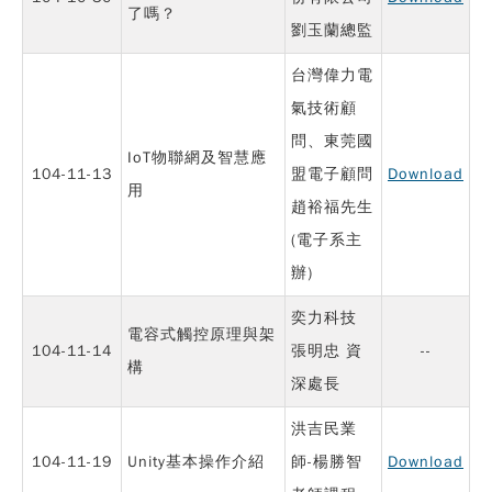
了嗎？
劉玉蘭總監
台灣偉力電
氣技術顧
問、東莞國
IoT物聯網及智慧應
104-11-13
盟電子顧問
Download
用
趙裕福先生
(電子系主
辦)
奕力科技
電容式觸控原理與架
104-11-14
張明忠 資
--
構
深處長
洪吉民業
104-11-19
Unity基本操作介紹
師-楊勝智
Download