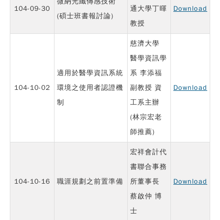
微納光纖傳感技術
104-09-30
通大學丁暉
Download
(碩士班書報討論)
教授
慈濟大學
醫學資訊學
適用於醫學資訊系統
系 李添福
104-10-02
環境之使用者認證機
副教授 資
Download
制
工系主辦
(林宗宏老
師推薦)
宏祥會計代
書聯合事務
104-10-16
職涯規劃之前置準備
所董事長
Download
蔡啟仲 博
士