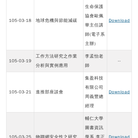
生命保護
協會歐佩
105-03-18
地球危機與節能減碳
Download
華主任講
師(電子系
主辦)
工作方法研究之作業
李孟怡老
105-03-19
--
分析與實例應用
師
集盈科技
有限公司
105-03-21
進推部座談會
Download
周義豐總
經理
輔仁大學
圖書資訊
105-03-25
物聯網安全性之研究
學系 李正
Download