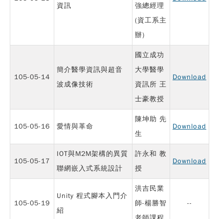
資訊
強總經理
(資工系主
辦)
國立成功
簡介醫學資訊與超音
大學醫學
105-05-14
Download
波成像技術
資訊所 王
士豪教授
陳坤助 先
105-05-16
愛情與革命
Download
生
IOT與M2M架構的異質
許永和 教
105-05-17
Download
聯網嵌入式系統設計
授
洪吉民業
Unity 程式腳本入門介
105-05-19
師-楊勝智
--
紹
老師課程