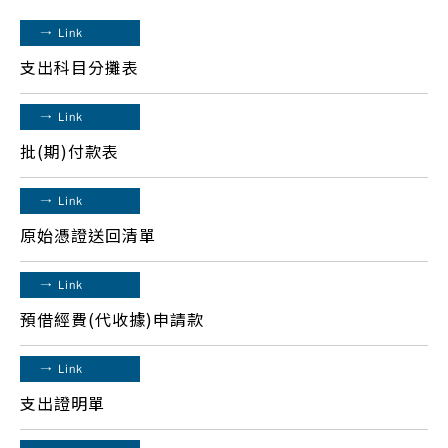
→
Link
支出科目分攤表
→
Link
批(期)付款表
→
Link
原始憑證送回清單
→
Link
預借經費(代收據)申請款
→
Link
支出證明單