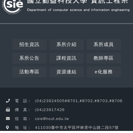
招生資訊
系所介紹
系所成員
系所公告
課程資訊
教師專區
活動專區
資源連結
e化服務
Copy
電 話：
(04)23924505#8701,#8702,#8703,#8706
© 2
NC
傳 真：
(04)23917426
CSIE
信 箱：
csie@ncut.edu.tw
Rig
Rese
地 址：
411030臺中市太平區坪林里中山路二段57號
瀏覽