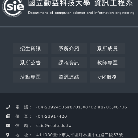
招生資訊
系所介紹
系所成員
系所公告
課程資訊
教師專區
活動專區
資源連結
e化服務
Copy
© 2
NC
CSIE
電 話：
(04)23924505#8701,#8702,#8703,#8706
Rig
Rese
傳 真：
(04)23917426
瀏覽
信 箱：
csie@ncut.edu.tw
404
地 址：
411030臺中市太平區坪林里中山路二段57號